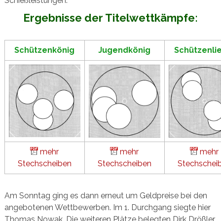
Schießleistungen.
Ergebnisse der Titelwettkämpfe:
Schützenkönig
Jugendkönig
Schützenli
mehr
mehr
mehr
Stechscheiben
Stechscheiben
Stechschei
Am Sonntag ging es dann erneut um Geldpreise bei den
angebotenen Wettbewerben. Im 1. Durchgang siegte hier
Thomas Nowak. Die weiteren Plätze belegten Dirk Drößler,