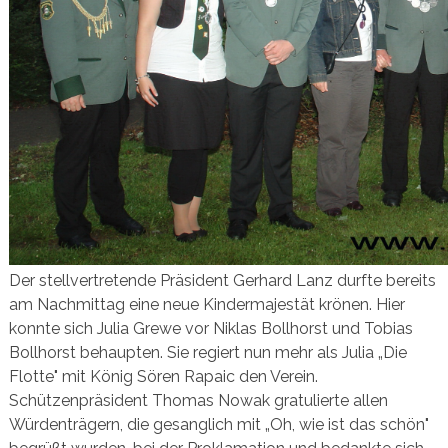
Der stellvertretende Präsident Gerhard Lanz durfte bereits
am Nachmittag eine neue Kindermajestät krönen. Hier
konnte sich Julia Grewe vor Niklas Bollhorst und Tobias
Bollhorst behaupten. Sie regiert nun mehr als Julia „Die
Flotte" mit König Sören Rapaic den Verein.
Schützenpräsident Thomas Nowak gratulierte allen
Würdenträgern, die gesanglich mit „Oh, wie ist das schön"