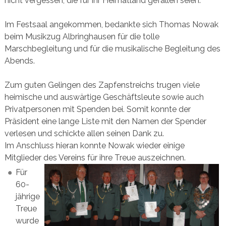
nicht vergessen, die für ihr Heimatland gefallen seien.
Im Festsaal angekommen, bedankte sich Thomas Nowak
beim Musikzug Albringhausen für die tolle
Marschbegleitung und für die musikalische Begleitung des
Abends.
Zum guten Gelingen des Zapfenstreichs trugen viele
heimische und auswärtige Geschäftsleute sowie auch
Privatpersonen mit Spenden bei. Somit konnte der
Präsident eine lange Liste mit den Namen der Spender
verlesen und schickte allen seinen Dank zu.
Im Anschluss hieran konnte Nowak wieder einige
Mitglieder des Vereins für ihre Treue auszeichnen.
Für
60-
jährige
Treue
wurde